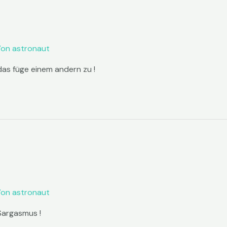
Von
astronaut
das füge einem andern zu !
Von
astronaut
Sargasmus !