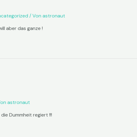
ncategorized
/ Von
astronaut
ill aber das ganze !
Von
astronaut
die Dummheit regiert !!!